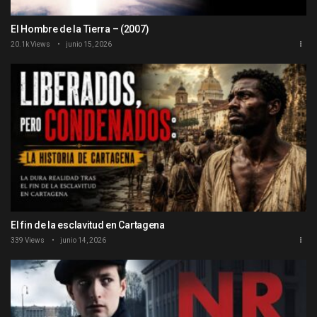
El Hombre de la Tierra – (2007)
20.1k Views
junio 15, 2026
El fin de la esclavitud en Cartagena
339 Views
junio 14, 2026