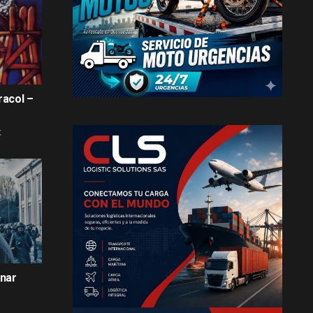
racol –
K
nnar