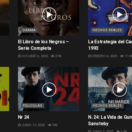
DRAMA
HECHOS REALES
El Libro de los Negros –
La Estrategia del Ca
Serie Completa
1993
OCTUBRE 6, 2025
3.9K
FEBRERO 4, 2025
11.5
PELICULAS
HECHOS REALES
Nr 24
N. 24: La Vida de Gu
Sønsteby
JUNIO 13, 2026
396
JUNIO 2, 2025
1.9K