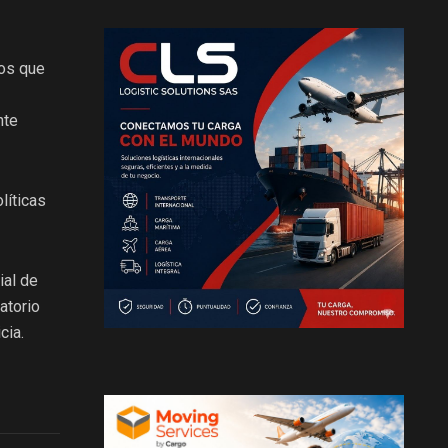
tos que
nte
líticas
ial de
atorio
cia.