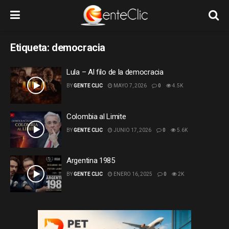
Etiqueta:
democracia
Lula – Al filo de la democracia
BY
GENTE CLIC
MAYO 7, 2026
0
4.5K
Colombia al Limite
BY
GENTE CLIC
JUNIO 17, 2026
0
5.6K
Argentina 1985
BY
GENTE CLIC
ENERO 16, 2025
0
2K