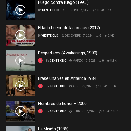
Fuego contra fuego (1995 )
BY
GENTE CLIC
FEBRERO 17, 2025
0
7.8K
El lado bueno de las cosas (2012)
BY
GENTE CLIC
DICIEMBRE 17, 2024
0
6.9K
Despertares (Awakenings, 1990)
BY
GENTE CLIC
MARZO 10, 2025
0
8.8K
Erase una vez en América 1984
BY
GENTE CLIC
ABRIL 22, 2025
0
33.1K
Hombres de honor – 2000
BY
GENTE CLIC
FEBRERO 7, 2025
0
175.9K
La Misión (1986)