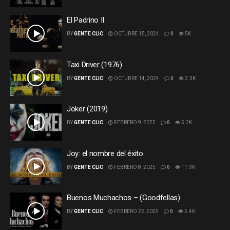
El Padrino II
BY
GENTE CLIC
OCTUBRE 15, 2024
0
5K
Taxi Driver (1976)
BY
GENTE CLIC
OCTUBRE 14, 2024
0
3.3K
Joker (2019)
BY
GENTE CLIC
FEBRERO 9, 2025
0
5.2K
Joy: el nombre del éxito
BY
GENTE CLIC
FEBRERO 8, 2025
0
11.9K
Buenos Muchachos – (Goodfellas)
BY
GENTE CLIC
FEBRERO 26, 2025
0
5.4K