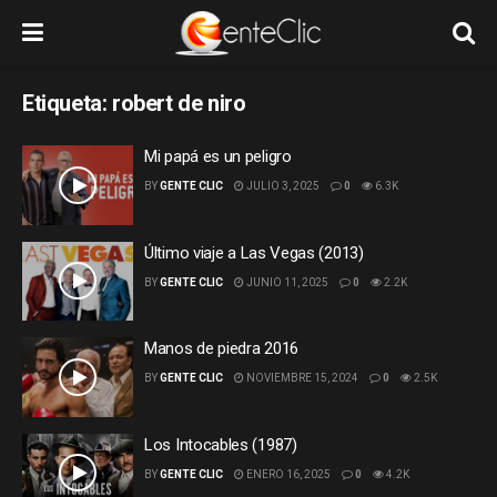
Etiqueta:
robert de niro
Mi papá es un peligro
BY
GENTE CLIC
JULIO 3, 2025
0
6.3K
Último viaje a Las Vegas (2013)
BY
GENTE CLIC
JUNIO 11, 2025
0
2.2K
Manos de piedra 2016
BY
GENTE CLIC
NOVIEMBRE 15, 2024
0
2.5K
Los Intocables (1987)
BY
GENTE CLIC
ENERO 16, 2025
0
4.2K