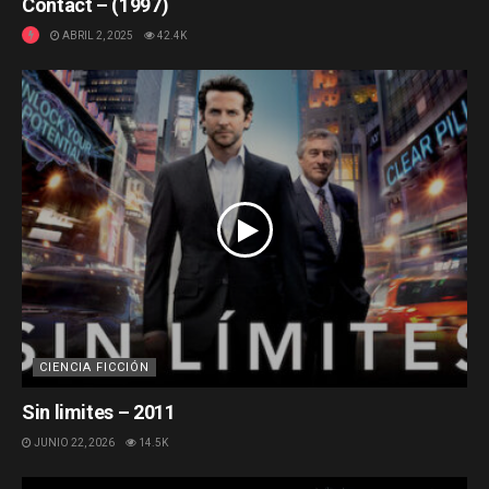
Contact – (1997)
ABRIL 2, 2025
42.4K
CIENCIA FICCIÓN
Sin limites – 2011
JUNIO 22, 2026
14.5K