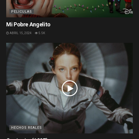
PELICULAS
Mi Pobre Angelito
ABRIL 15, 2024
5.5K
HECHOS REALES