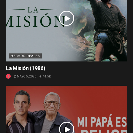
HECHOS REALES
La Misión (1986)
MAYO 5, 2026
44.5K