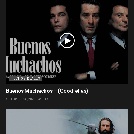
HECHOS REALES
Buenos Muchachos – (Goodfellas)
FEBRERO 26, 2025
5.4K