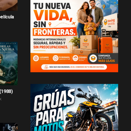
elícula
 (1988)
K