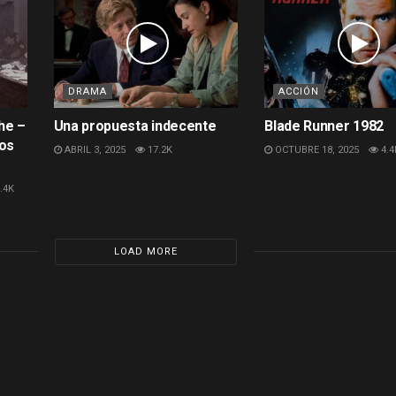
DRAMA
ACCIÓN
he –
Una propuesta indecente
Blade Runner 1982
hos
ABRIL 3, 2025
17.2K
OCTUBRE 18, 2025
4.4
.4K
LOAD MORE