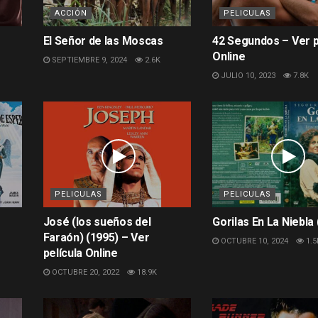
ACCIÓN
PELICULAS
El Señor de las Moscas
42 Segundos – Ver p
Online
SEPTIEMBRE 9, 2024
2.6K
JULIO 10, 2023
7.8K
PELICULAS
PELICULAS
José (los sueños del
Gorilas En La Niebla
Faraón) (1995) – Ver
OCTUBRE 10, 2024
1.5
película Online
OCTUBRE 20, 2022
18.9K