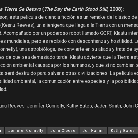
La Tierra Se Detuvo
(
The Day the Earth Stood Still
, 2008):
kson, esta película de ciencia ficción es un remake del clásico de
u (Keanu Reeves), un alienígena que llega a la Tierra con un mens
d. Acompañado por un poderoso robot llamado GORT, Klaatu inte
es mundiales, pero es recibido con desconfianza y hostilidad. L
nnelly), una astrobióloga, se convierte en su aliada y trata de a
es de que sea demasiado tarde. Klaatu advierte que la Tierra est
rucción ambiental causada por los humanos, y que si no cambian 
a será destruido para salvar a otras civilizaciones. La película e
lidad ambiental, la comunicación entre especies y la posibilida
dad.
nu Reeves, Jennifer Connelly, Kathy Bates, Jaden Smith, John C
h
Jennifer Connelly
John Cleese
Jon Hamm
Kathy Bates