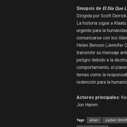
Sinopsis de
El Día Que 
Dirigida por Scott Derric
La historia sigue a Klaat
urgente para la humanida
comunicarse con los líder
Helen Benson (Jennifer Co
transmitir su mensaje ant
peligro debido a la dest
comportamiento, el planet
temas como la responsabi
redención para la humani
Actores principales:
Kea
Jon Hamm.
Tags:
alien
Jaden Smit