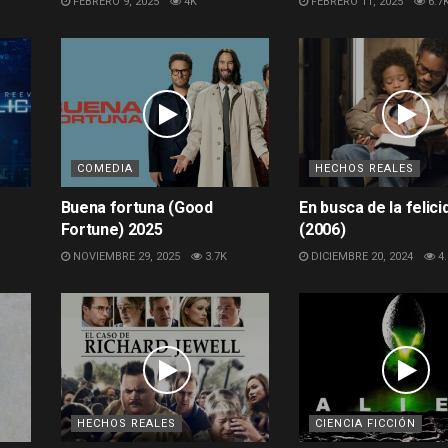
FEBRERO 9, 2025
4K
FEBRERO 11, 2025
6.7
COMEDIA
HECHOS REALES
Buena fortuna (Good
En busca de la felici
Fortune) 2025
(2006)
NOVIEMBRE 29, 2025
3.7K
DICIEMBRE 20, 2024
4.
HECHOS REALES
CIENCIA FICCIÓN