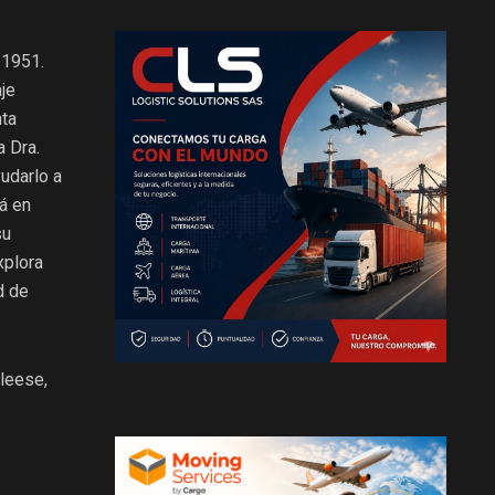
 1951.
aje
nta
a Dra.
yudarlo a
á en
su
xplora
d de
leese,