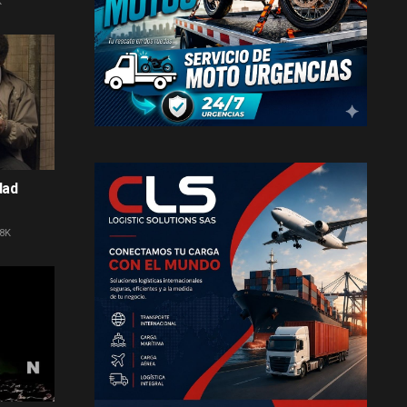
K
dad
8K