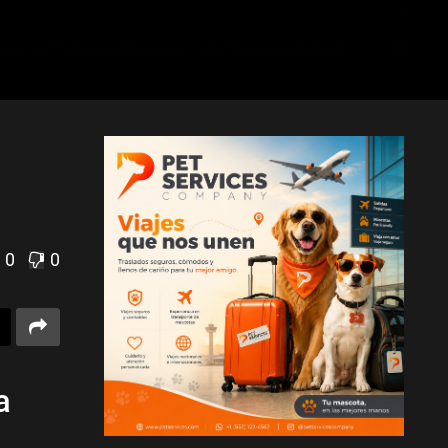
0
0
a