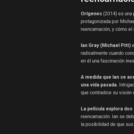
Orígenes
(2014) es una p
protagonizada por Michael P
reencarnación, y cómo el 
Ian Gray (Michael Pitt)
e
radicalmente cuando con
en él una fascinación inex
A medida que Ian se ac
una vida pasada.
Intriga
que contradice su visión 
La película explora do
reencarnación. Ian se deba
la posibilidad de que sus