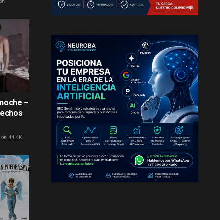
5K
anoche –
hechos
44.4K