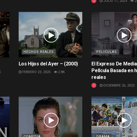
JULIO 17, 2023
2
HECHOS REALES
PELICULAS
Los Hijos del Ayer – (2000)
El Expreso De Medi
Película Basada en 
K
FEBRERO 23, 2025
2.8K
reales
DICIEMBRE 26, 2022
COMEDIA
DRAMA