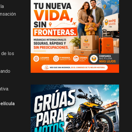
la
ensación
 de los
eando
tiva.
elícula