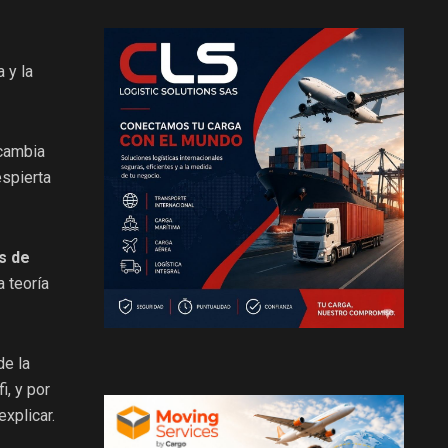
a y la
 cambia
espierta
s de
a teoría
de la
i, y por
xplicar.