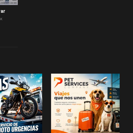
rar
4K