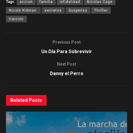
Tags:
accion
familia
infidelidad
Nicolas Cage
Nicole Kidman.
secretos
Suspenso
Thriller
traición
Previous Post
Un Día Para Sobrevivir
Next Post
Danny el Perro
Related
Posts