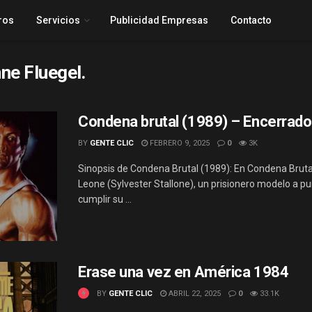
ros
Servicios
Publicidad Empresas
Contacto
ne Fluegel.
Condena brutal (1989) – Encerrado
BY
GENTE CLIC
FEBRERO 9, 2025
0
3K
Sinopsis de Condena Brutal (1989): En Condena Bruta
Leone (Sylvester Stallone), un prisionero modelo a p
cumplir su ...
Erase una vez en América 1984
BY
GENTE CLIC
ABRIL 22, 2025
0
33.1K