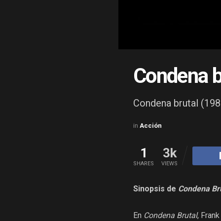
Condena b
Condena brutal (198
in
Acción
1
3k
SHARES
VIEWS
Sinopsis de
Condena Br
En
Condena Brutal
, Fran