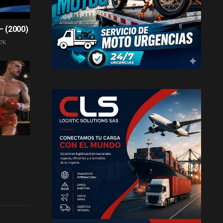
– (2000)
7K