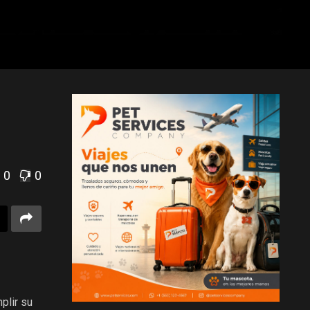
0
0
plir su