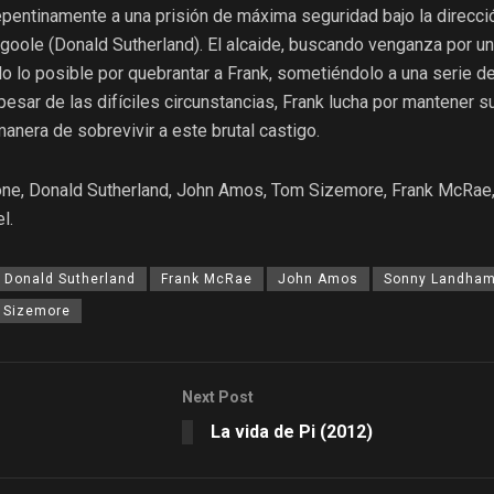
epentinamente a una prisión de máxima seguridad bajo la direcci
oole (Donald Sutherland). El alcaide, buscando venganza por u
odo lo posible por quebrantar a Frank, sometiéndolo a una serie de
pesar de las difíciles circunstancias, Frank lucha por mantener s
manera de sobrevivir a este brutal castigo.
llone, Donald Sutherland, John Amos, Tom Sizemore, Frank McRae
l.
Donald Sutherland
Frank McRae
John Amos
Sonny Landham
 Sizemore
Next Post
La vida de Pi (2012)