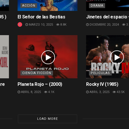
ACCIÓN
DRAMA
5 )
El Señor de las Bestias
Jinetes del espacio 
MARZO 10, 2025
8.8K
DICIEMBRE 20, 2024
3.
CIENCIA FICCIÓN
PELICULAS
ure
Planeta Rojo – (2000)
Rocky IV (1985)
ABRIL 8, 2025
4.1K
ABRIL 3, 2025
43.5K
LOAD MORE