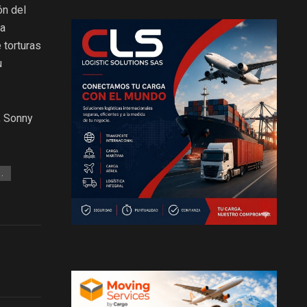
ón del
na
 torturas
u
, Sonny
.