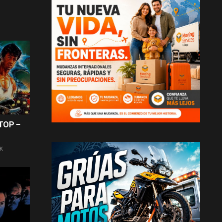
 TOP –
4K