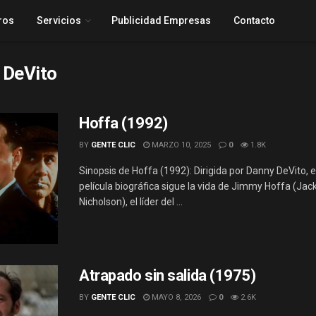
ros
Servicios
Publicidad Empresas
Contacto
 DeVito
Hoffa (1992)
BY
GENTE CLIC
MARZO 10, 2025
0
1.8K
Sinopsis de Hoffa (1992): Dirigida por Danny DeVito, 
película biográfica sigue la vida de Jimmy Hoffa (Jac
Nicholson), el líder del ...
Atrapado sin salida (1975)
BY
GENTE CLIC
MAYO 8, 2026
0
2.6K