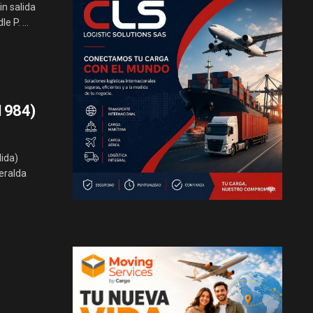
in salida
e P. ...
(1984)
ida)
eralda