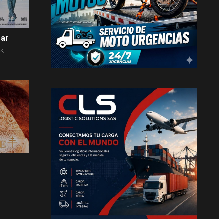
rar
4K