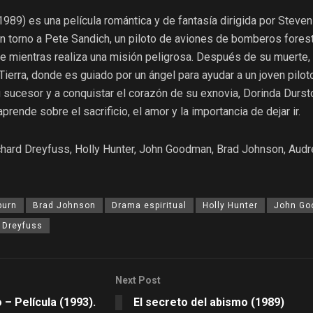
1989) es una película romántica y de fantasía dirigida por Steven
en torno a Pete Sandich, un piloto de aviones de bomberos fores
e mientras realiza una misión peligrosa. Después de su muerte,
Tierra, donde es guiado por un ángel para ayudar a un joven pilot
u sucesor y a conquistar el corazón de su exnovia, Dorinda Dursto
aprende sobre el sacrificio, el amor y la importancia de dejar ir.
hard Dreyfuss, Holly Hunter, John Goodman, Brad Johnson, Audr
burn
Brad Johnson
Drama espiritual
Holly Hunter
John G
 Dreyfuss
Next Post
 – Película (1993).
El secreto del abismo (1989)