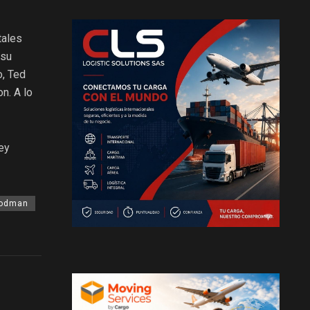
tales
 su
o, Ted
n. A lo
ey
oodman