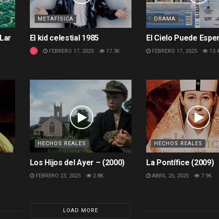
METAFÍSICA
DRAMA
Lar
El kid celestial 1985
El Cielo Puede Espe
FEBRERO 17, 2025
17.3K
FEBRERO 17, 2025
13.
HECHOS REALES
HECHOS REALES
Los Hijos del Ayer – (2000)
La Pontífice (2009)
FEBRERO 23, 2025
2.8K
ABRIL 25, 2025
7.9K
LOAD MORE