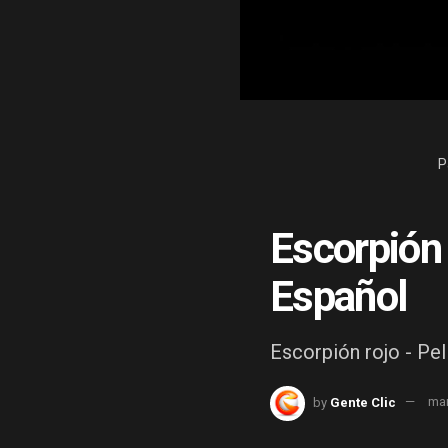
P
Escorpión 
Español
Escorpión rojo - Pel
by
Gente Clic
mar