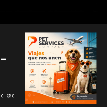
 –
0
0