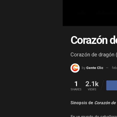
Corazón d
Corazón de dragón 
by
Gente Clic
feb
1
2.1k
SHARES
VIEWS
Sinopsis de
Corazón de
En un mundo de caballeros