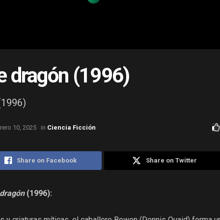
e dragón (1996)
(1996)
rero 10, 2025
in
Ciencia Ficción
Share on Facebook
Share on Twitter
 dragón
(1996):
 y criaturas míticas, el caballero Bowen (Dennis Quaid) forma u