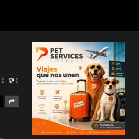
0
0
na