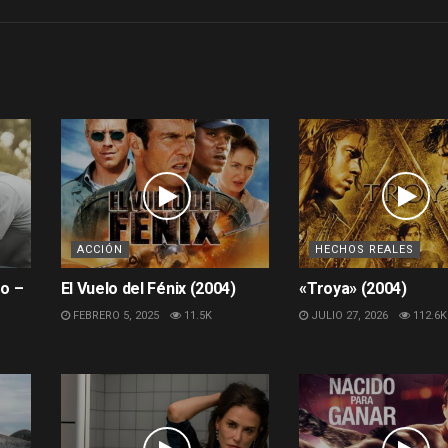
ACCIÓN
HECHOS REALES
go –
El Vuelo del Fénix (2004)
«Troya» (2004)
FEBRERO 5, 2025
11.5K
JULIO 27, 2026
112.6K