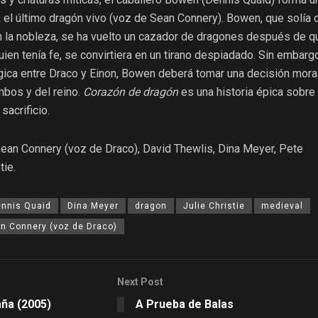
, el último dragón vivo (voz de Sean Connery). Bowen, que solía 
n la nobleza, se ha vuelto un cazador de dragones después de q
uien tenía fe, se convirtiera en un tirano despiadado. Sin embargo
gica entre Draco y Einon, Bowen deberá tomar una decisión mora
mbos y del reino.
Corazón de dragón
es una historia épica sobre 
sacrificio.
Sean Connery (voz de Draco), David Thewlis, Dina Meyer, Pete
tie.
nnis Quaid
Dina Meyer
dragon
Julie Christie
medieval
n Connery (voz de Draco)
Next Post
ña (2005)
A Prueba de Balas