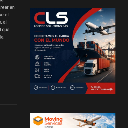
creer en
ue el
, al
l que
la