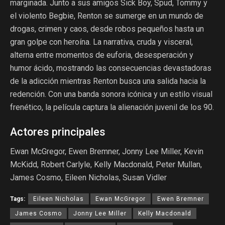
marginada. Junto a sus amigos Sick Boy, Spud, Tommy y
el violento Begbie, Renton se sumerge en un mundo de
drogas, crimen y caos, desde robos pequeños hasta un
gran golpe con heroína. La narrativa, cruda y visceral,
alterna entre momentos de euforia, desesperación y
humor ácido, mostrando las consecuencias devastadoras
de la adicción mientras Renton busca una salida hacia la
redención. Con una banda sonora icónica y un estilo visual
frenético, la película captura la alienación juvenil de los 90.
Actores principales
Ewan McGregor, Ewen Bremner, Jonny Lee Miller, Kevin
McKidd, Robert Carlyle, Kelly Macdonald, Peter Mullan,
James Cosmo, Eileen Nicholas, Susan Vidler
Tags:
Eileen Nicholas
Ewan McGregor
Ewen Bremner
James Cosmo
Jonny Lee Miller
Kelly Macdonald