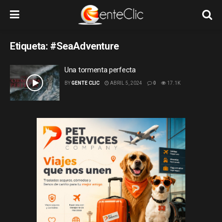
Etiqueta:
#SeaAdventure
Una tormenta perfecta
BY
GENTE CLIC
ABRIL 5, 2024
0
17.1K