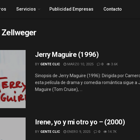
ros
Servicios
Publicidad Empresas
Contacto
 Zellweger
Jerry Maguire (1996)
BY
GENTE CLIC
MARZO 10, 2025
0
3.6K
Sinopsis de Jerry Maguire (1996): Dirigida por Camer
esta película de drama y comedia romántica sigue a 
Maguire (Tom Cruise), ...
Irene, yo y mi otro yo – (2000)
BY
GENTE CLIC
ENERO 9, 2025
0
14.7K