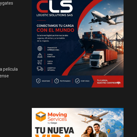
leygates
a película
dense