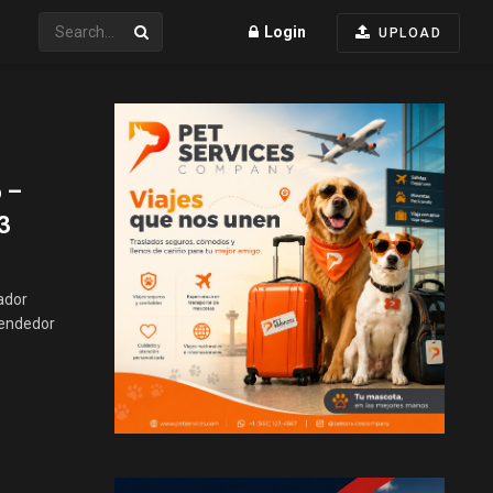
Login
UPLOAD
 –
3
ador
Vendedor