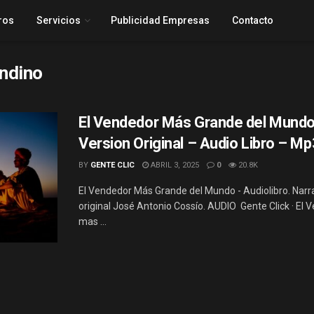
ros
Servicios
Publicidad Empresas
Contacto
ndino
El Vendedor Más Grande del Mundo
Version Original – Audio Libro – Mp
BY
GENTE CLIC
ABRIL 3, 2025
0
20.8K
El Vendedor Más Grande del Mundo - Audiolibro. Narr
original José Antonio Cossío. AUDIO Gente Click · El 
mas ...