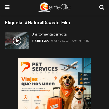
Etiqueta:
#NaturalDisasterFilm
Una tormenta perfecta
BY
GENTE CLIC
ABRIL 5, 2024
0
17.1K