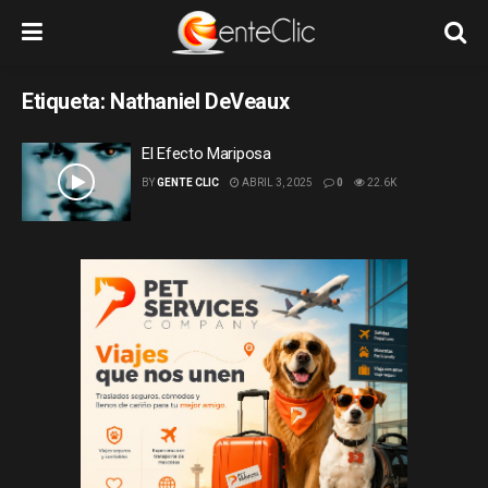
Etiqueta:
Nathaniel DeVeaux
El Efecto Mariposa
BY
GENTE CLIC
ABRIL 3, 2025
0
22.6K