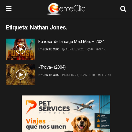
Etiqueta:
Nathan Jones.
Furiosa: de la saga Mad Max – 2024
BY
GENTE CLIC
ABRIL 3, 2025
0
9.1K
«Troya» (2004)
BY
GENTE CLIC
JULIO 27, 2026
0
112.7K