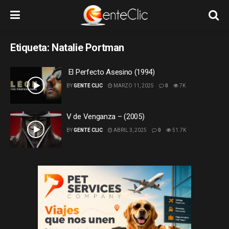
Etiqueta:
Natalie Portman
El Perfecto Asesino (1994)
BY
GENTE CLIC
MARZO 11, 2025
0
7K
V de Venganza – (2005)
BY
GENTE CLIC
ABRIL 3, 2025
0
51.7K