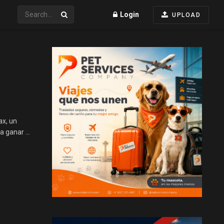
Login
UPLOAD
ax, un
 ganar ...