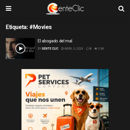
Etiqueta:
#Movies
El abogado del mal
BY
GENTE CLIC
ABRIL 5, 2024
0
3.6K