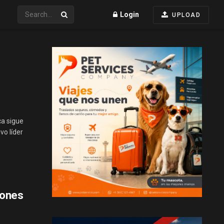
Login
UPLOAD
ca sigue
vo líder
rones