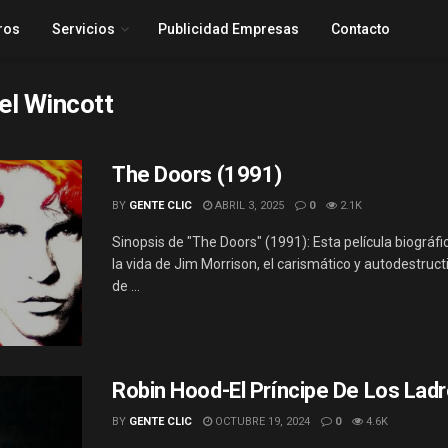
ros
Servicios
Publicidad Empresas
Contacto
el Wincott
The Doors (1991)
BY
GENTE CLIC
ABRIL 3, 2025
0
2.1K
Sinopsis de "The Doors" (1991): Esta película biográfi
la vida de Jim Morrison, el carismático y autodestructi
de ...
Robin Hood-El Príncipe De Los Lad
BY
GENTE CLIC
OCTUBRE 19, 2024
0
4.6K