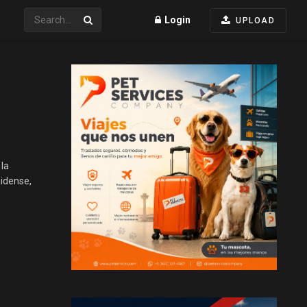
Login
UPLOAD
 la
idense,