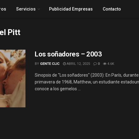
ros
Servicios
Publicidad Empresas
Contacto
l Pitt
Los soñadores – 2003
BY
GENTE CLIC
ABRIL 12, 2025
0
4.6K
Sinopsis de "Los soñadores" (2003): En París, durante
primavera de 1968, Matthew, un estudiante estadoun
conoce a los gemelos ...