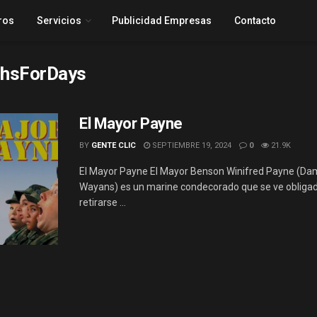
ros
Servicios
Publicidad Empresas
Contacto
hsForDays
El Mayor Payne
BY
GENTE CLIC
SEPTIEMBRE 19, 2024
0
21.9K
El Mayor Payne El Mayor Benson Winifred Payne (D
Wayans) es un marine condecorado que se ve obliga
retirarse ...