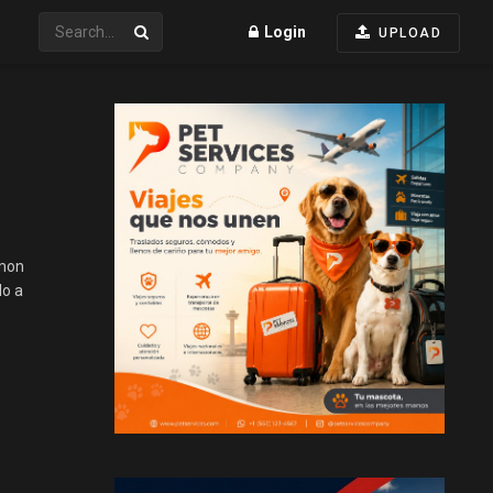
Login
UPLOAD
amon
do a