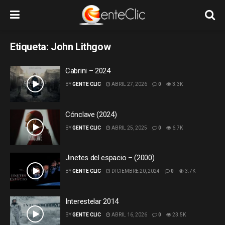
Etiqueta:
John Lithgow
Cabrini – 2024
BY
GENTE CLIC
ABRIL 27, 2026
0
3.3K
Cónclave (2024)
BY
GENTE CLIC
ABRIL 25, 2025
0
6.7K
Jinetes del espacio – (2000)
BY
GENTE CLIC
DICIEMBRE 20, 2024
0
3.7K
Interestelar 2014
BY
GENTE CLIC
ABRIL 16, 2026
0
23.5K