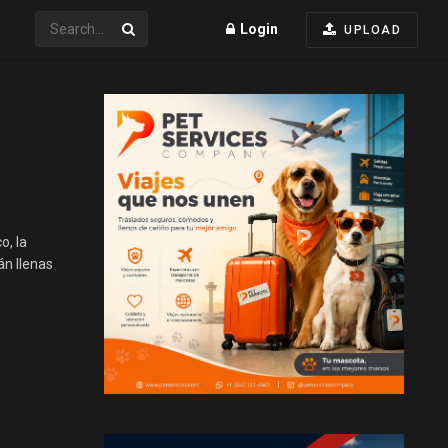
Login
UPLOAD
o, la
án llenas