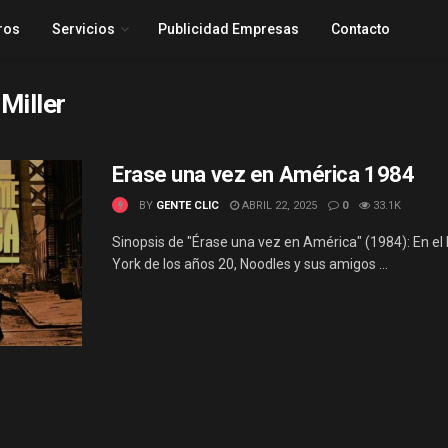
ros
Servicios
Publicidad Empresas
Contacto
Miller
Erase una vez en América 1984
BY
GENTE CLIC
ABRIL 22, 2025
0
33.1K
Sinopsis de "Érase una vez en América" (1984): En el
York de los años 20, Noodles y sus amigos ...