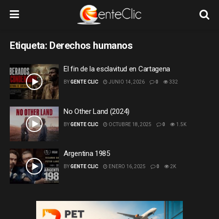
Etiqueta:
Derechos humanos
El fin de la esclavitud en Cartagena
BY
GENTE CLIC
JUNIO 14, 2026
0
332
No Other Land (2024)
BY
GENTE CLIC
OCTUBRE 18, 2025
0
1.5K
Argentina 1985
BY
GENTE CLIC
ENERO 16, 2025
0
2K