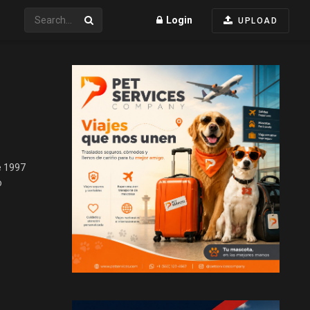
Login
UPLOAD
e 1997
o