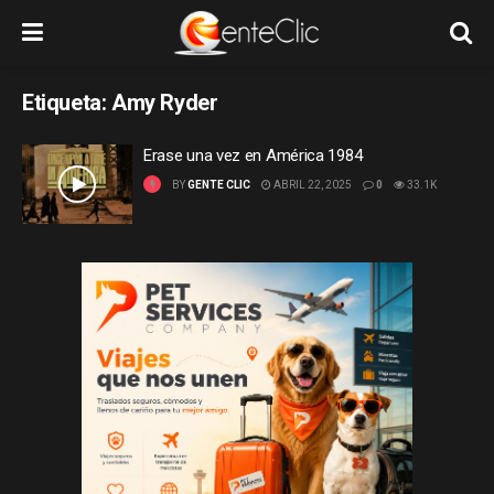
Etiqueta:
Amy Ryder
Erase una vez en América 1984
BY
GENTE CLIC
ABRIL 22, 2025
0
33.1K