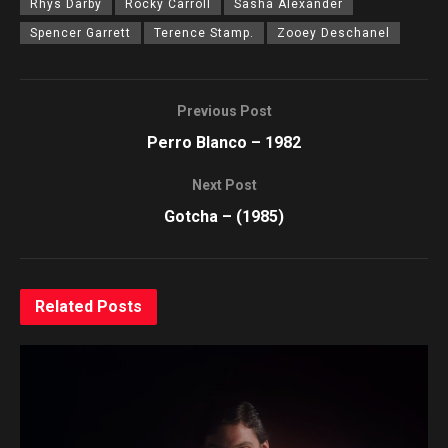
Rhys Darby
Rocky Carroll
Sasha Alexander
Spencer Garrett
Terence Stamp.
Zooey Deschanel
Previous Post
Perro Blanco – 1982
Next Post
Gotcha – (1985)
Related
Posts