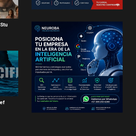
 Stu
eef