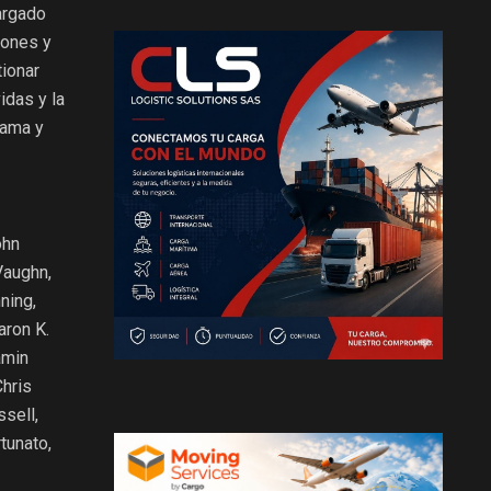
argado
iones y
ionar
idas y la
rama y
ohn
Vaughn,
ning,
aron K.
amin
hris
sell,
tunato,