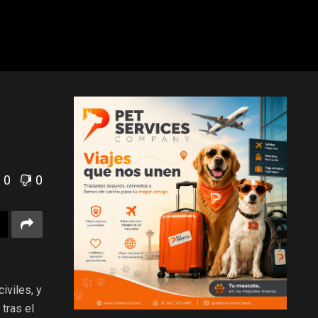
0
0
iviles, y
 tras el