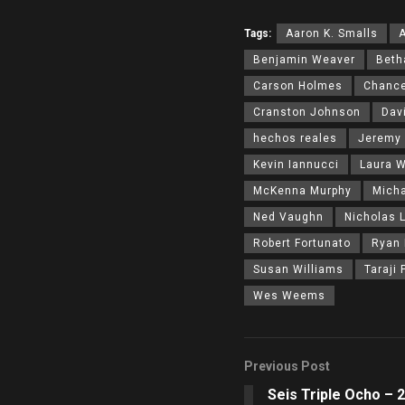
Tags:
Aaron K. Smalls
Benjamin Weaver
Beth
Carson Holmes
Chance
Cranston Johnson
Dav
hechos reales
Jeremy
Kevin Iannucci
Laura 
McKenna Murphy
Micha
Ned Vaughn
Nicholas 
Robert Fortunato
Ryan 
Susan Williams
Taraji
Wes Weems
Previous Post
Seis Triple Ocho – 