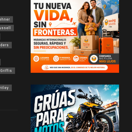
Mehner
ussell
nders
Griffis
ntley