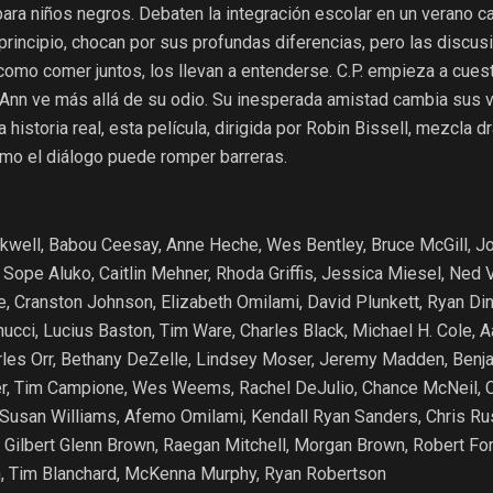
ara niños negros. Debaten la integración escolar en un verano c
 principio, chocan por sus profundas diferencias, pero las discus
mo comer juntos, los llevan a entenderse. C.P. empieza a cuest
 Ann ve más allá de su odio. Su inesperada amistad cambia sus v
historia real, esta película, dirigida por Robin Bissell, mezcla d
mo el diálogo puede romper barreras.
ckwell, Babou Ceesay, Anne Heche, Wes Bentley, Bruce McGill, J
y, Sope Aluko, Caitlin Mehner, Rhoda Griffis, Jessica Miesel, Ned 
, Cranston Johnson, Elizabeth Omilami, David Plunkett, Ryan Din
nnucci, Lucius Baston, Tim Ware, Charles Black, Michael H. Cole, A
rles Orr, Bethany DeZelle, Lindsey Moser, Jeremy Madden, Benj
r, Tim Campione, Wes Weems, Rachel DeJulio, Chance McNeil, C
, Susan Williams, Afemo Omilami, Kendall Ryan Sanders, Chris Rus
 Gilbert Glenn Brown, Raegan Mitchell, Morgan Brown, Robert For
n, Tim Blanchard, McKenna Murphy, Ryan Robertson