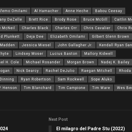
Afemo Omilami
Al Hamacher
Anne Heche
Babou Ceesay
any DeZelle
Brett Rice
Brody Rose
Bruce McGill
Caitlin 
 McNeil
Charles Black
Charles Orr
Chris Cavalier
Chris R
id Plunkett
Deja Dee
Elizabeth Omilami
Gilbert Glenn Brown
 Madden
Jessica Miesel
John Gallagher Jr.
Kendall Ryan Sa
Whyte
Lindsey Moser
Lucius Baston
Mallory Kidwell
el H. Cole
Michael Rosander
Morgan Brown
Nadej K. Bailey
Logan
Nick Searcy
Rachel DeJulio
Raegan Mitchell
Rhoda 
Dinning
Ryan Robertson
Sam Rockwell
Sope Aluko
 P. Henson
Tim Blanchard
Tim Campione
Tim Ware
Wes Be
Next Post
2024
El milagro del Padre Stu (2022)