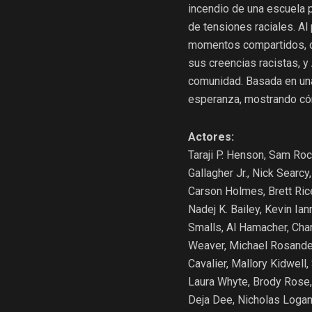
incendio de una escuela p
de tensiones raciales. Al
momentos compartidos, co
sus creencias racistas, y
comunidad. Basada en una 
esperanza, mostrando có
Actores:
Taraji P. Henson, Sam Ro
Gallagher Jr., Nick Searc
Carson Holmes, Brett Rice
Nadej K. Bailey, Kevin Ia
Smalls, Al Hamacher, Cha
Weaver, Michael Rosande
Cavalier, Mallory Kidwell
Laura Whyte, Brody Rose,
Deja Dee, Nicholas Loga