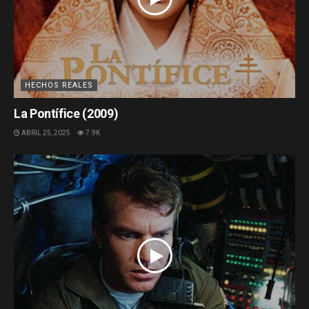
HECHOS REALES
La Pontífice (2009)
ABRIL 25, 2025
7.9K