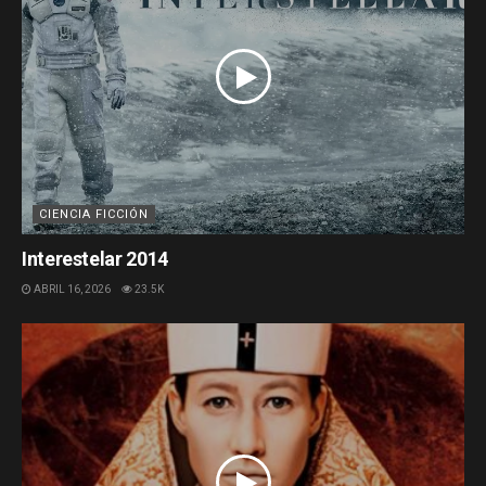
CIENCIA FICCIÓN
Interestelar 2014
ABRIL 16, 2026
23.5K