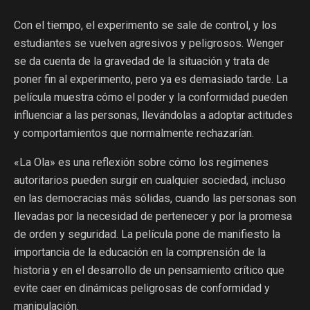
Con el tiempo, el experimento se sale de control, y los
estudiantes se vuelven agresivos y peligrosos. Wenger
se da cuenta de la gravedad de la situación y trata de
poner fin al experimento, pero ya es demasiado tarde. La
película muestra cómo el poder y la conformidad pueden
influenciar a las personas, llevándolas a adoptar actitudes
y comportamientos que normalmente rechazarían.
«La Ola» es una reflexión sobre cómo los regímenes
autoritarios pueden surgir en cualquier sociedad, incluso
en las democracias más sólidas, cuando las personas son
llevadas por la necesidad de pertenecer y por la promesa
de orden y seguridad. La película pone de manifiesto la
importancia de la educación en la comprensión de la
historia y en el desarrollo de un pensamiento crítico que
evite caer en dinámicas peligrosas de conformidad y
manipulación.