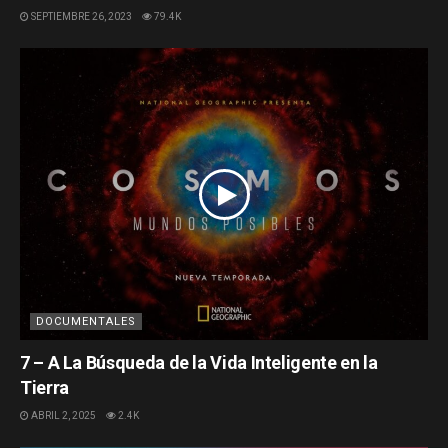
SEPTIEMBRE 26, 2023
79.4K
DOCUMENTALES
7 – A La Búsqueda de la Vida Inteligente en la
Tierra
ABRIL 2, 2025
2.4K