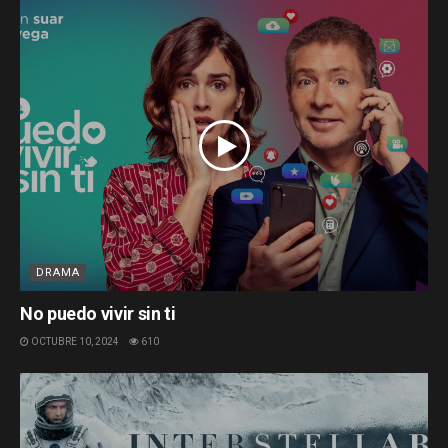
DRAMA
No puedo vivir sin ti
OCTUBRE 10, 2024
610