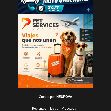
Creado por:
NEUROVA
Recientes
Libros
Videoteca