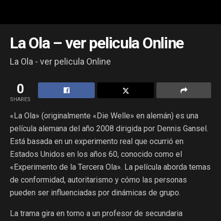
La Ola – ver pelicula Online
La Ola - ver pelicula Online
0
SHARES
«La Ola» (originalmente «Die Welle» en alemán) es una
película alemana del año 2008 dirigida por Dennis Gansel.
Está basada en un experimento real que ocurrió en
Estados Unidos en los años 60, conocido como el
«Experimento de la Tercera Ola». La película aborda temas
de conformidad, autoritarismo y cómo las personas
pueden ser influenciadas por dinámicas de grupo.
La trama gira en torno a un profesor de secundaria