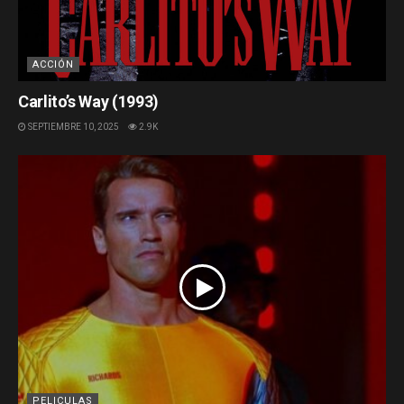
ACCIÓN
Carlito’s Way (1993)
SEPTIEMBRE 10, 2025
2.9K
PELICULAS