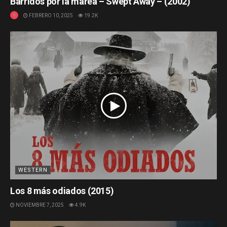
Barridos por la marea – Swept Away – (2002)
FEBRERO 10, 2025
19.2K
WESTERN
Los 8 más odiados (2015)
NOVIEMBRE 7, 2025
4.9K