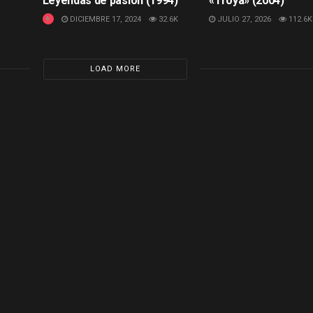
Leyendas de pasión (1994)
«Troya» (2004)
DICIEMBRE 17, 2024
32.6K
JULIO 27, 2026
112.6K
LOAD MORE