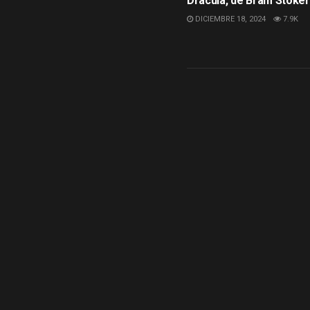
Drácula, de Bram Stoker
DICIEMBRE 18, 2024
7.9K