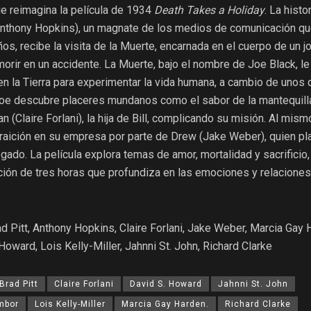
e reimagina la película de 1934
Death Takes a Holiday
. La histo
 (Anthony Hopkins), un magnate de los medios de comunicación qu
s, recibe la visita de la Muerte, encarnada en el cuerpo de un j
morir en un accidente. La Muerte, bajo el nombre de Joe Black, l
ía en la Tierra para experimentar la vida humana, a cambio de unos
Joe descubre placeres mundanos como el sabor de la mantequill
 (Claire Forlani), la hija de Bill, complicando su misión. Al mism
 traición en su empresa por parte de Drew (Jake Weber), quien pl
ado. La película explora temas de amor, mortalidad y sacrificio,
ción de tres horas que profundiza en las emociones y relaciones
d Pitt, Anthony Hopkins, Claire Forlani, Jake Weber, Marcia Gay 
Howard, Lois Kelly-Miller, Jahnni St. John, Richard Clarke
Brad Pitt
Claire Forlani
David S. Howard
Jahnni St. John
mbor
Lois Kelly-Miller
Marcia Gay Harden.
Richard Clarke