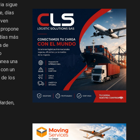
ria sigue
e, días
oven
e propone
 días más
a de
o
anea una
 con un
 de los
Harden,