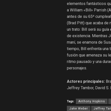
elementos fantásticos qu
a William «Bill» Parrish
antes de su 65º cumpleaño
(Brad Pitt) que acaba de 
un trato: Bill será su gu
de existencia. Mientras 
maní, se enamora de Susan
tiempo, Bill enfrenta una
fusión que amenaza su leg
ritmo pausado y una dura
personajes.
Actores principales:
Bra
Jeffrey Tambor, David S. 
Tags:
Anthony Hopkins
Jake Weber
Jeffrey Ta