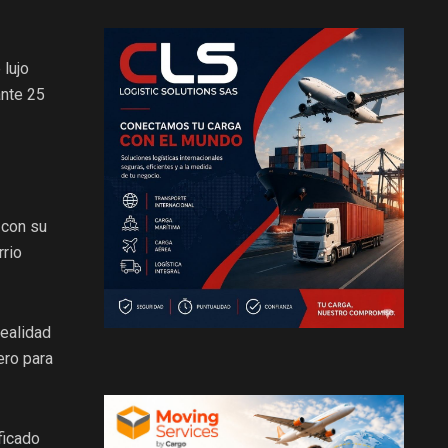
 lujo
ante 25
 con su
rrio
realidad
ero para
ficado