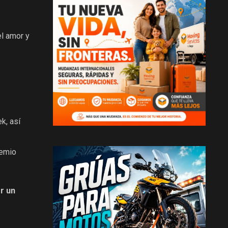
el amor y
k, así
remio
r un