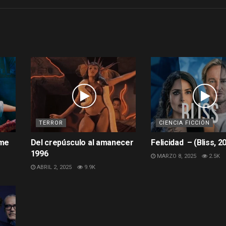
TERROR
CIENCIA FICCIÓN
ame
Del crepúsculo al amanecer
Felicidad – (Bliss, 2
1996
MARZO 8, 2025
2.5K
ABRIL 2, 2025
9.9K