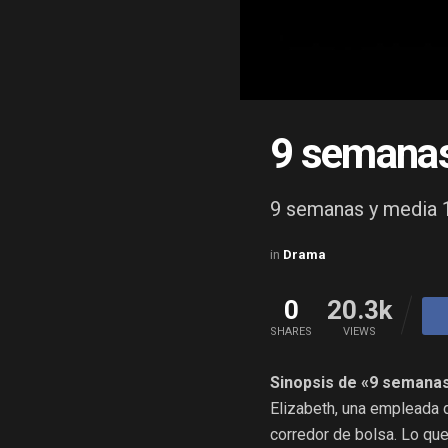
9 semanas
9 semanas y media 1
in
Drama
0
20.3k
SHARES
VIEWS
Sinopsis de «9 semanas
Elizabeth, una empleada d
corredor de bolsa. Lo qu