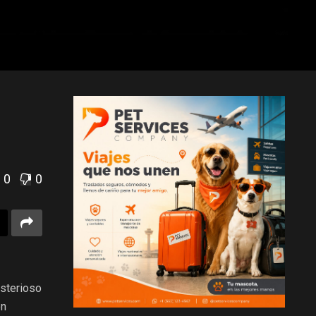
0
0
isterioso
ón