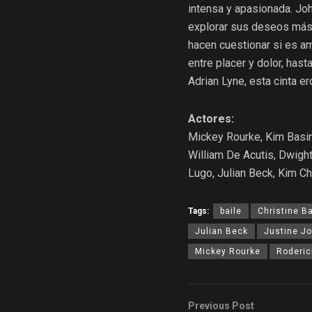
intensa y apasionada. Joh
explorar sus deseos más 
hacen cuestionar si es a
entre placer y dolor, hast
Adrian Lyne, esta cinta er
Actores:
Mickey Rourke, Kim Basing
William De Acutis, Dwight
Lugo, Julian Beck, Kim C
Tags:
baile
Christine B
Julian Beck
Justine J
Mickey Rourke
Roderic
Previous Post