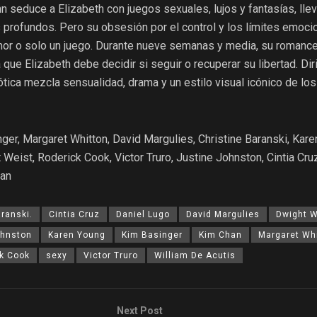
n seduce a Elizabeth con juegos sexuales, lujos y fantasías, lle
profundos. Pero su obsesión por el control y los límites emocio
mor o solo un juego. Durante nueve semanas y media, su romance
a que Elizabeth debe decidir si seguir o recuperar su libertad. Dir
ótica mezcla sensualidad, drama y un estilo visual icónico de los
er, Margaret Whitton, David Margulies, Christine Baranski, Kare
 Weist, Roderick Cook, Victor Truro, Justine Johnston, Cintia Cruz
han
aranski.
Cintia Cruz
Daniel Lugo
David Margulies
Dwight W
ohnston
Karen Young
Kim Basinger
Kim Chan
Margaret Wh
k Cook
sexy
Victor Truro
William De Acutis
Next Post