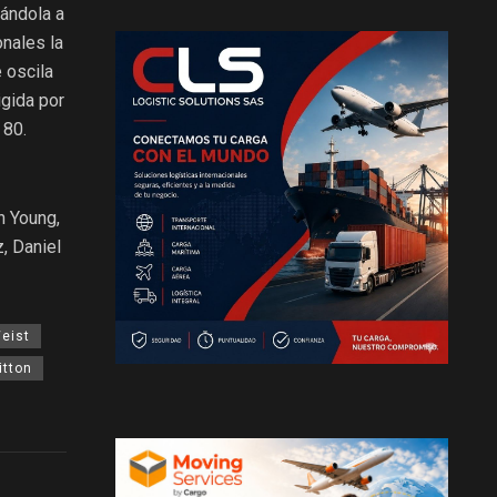
vándola a
nales la
 oscila
igida por
 80.
n Young,
, Daniel
eist
itton