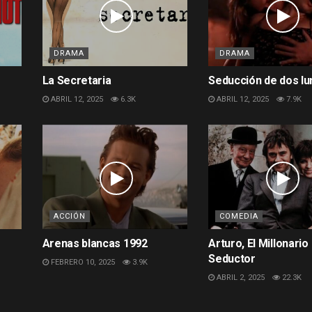
DRAMA
DRAMA
La Secretaria
Seducción de dos lu
ABRIL 12, 2025
6.3K
ABRIL 12, 2025
7.9K
ACCIÓN
COMEDIA
Arenas blancas 1992
Arturo, El Millonario
Seductor
FEBRERO 10, 2025
3.9K
ABRIL 2, 2025
22.3K