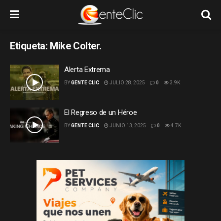
Etiqueta:
Mike Colter.
Alerta Extrema
BY
GENTE CLIC
JULIO 28, 2025
0
3.9K
El Regreso de un Héroe
BY
GENTE CLIC
JUNIO 13, 2025
0
4.7K